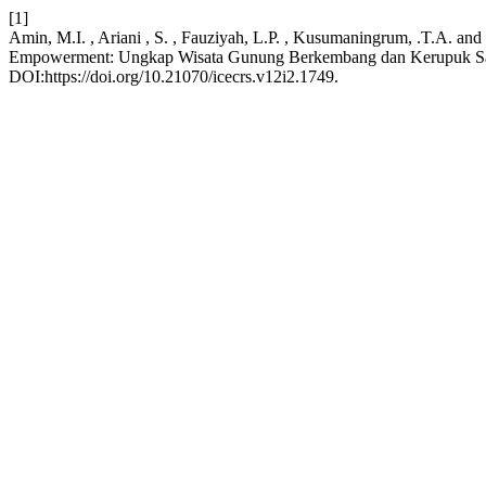
[1]
Amin, M.I. , Ariani , S. , Fauziyah, L.P. , Kusumaningrum, .T.A. a
Empowerment: Ungkap Wisata Gunung Berkembang dan Kerupuk Sam
DOI:https://doi.org/10.21070/icecrs.v12i2.1749.